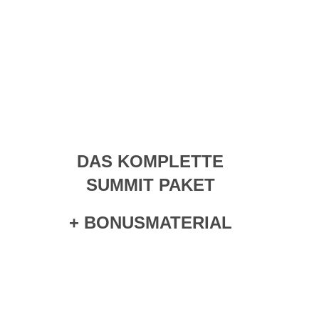
Erhalte zusätzlich grafische
Zusammenfassungen die du als
schamanische Spickzettel nutzen
kannst
DAS KOMPLETTE
SUMMIT PAKET
+ BONUSMATERIAL