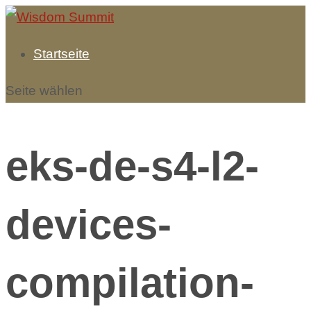
Startseite
Seite wählen
eks-de-s4-l2-
devices-
compilation-