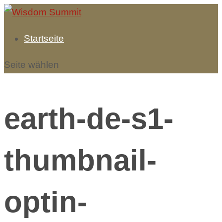
Startseite
Seite wählen
earth-de-s1-
thumbnail-
optin-