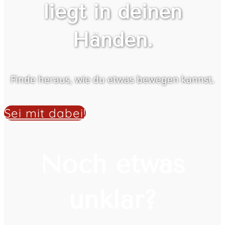
liegt in deinen
Händen.
Finde heraus, wie du etwas bewegen kannst.
Sei mit dabei!
Noch etwas
unklar?