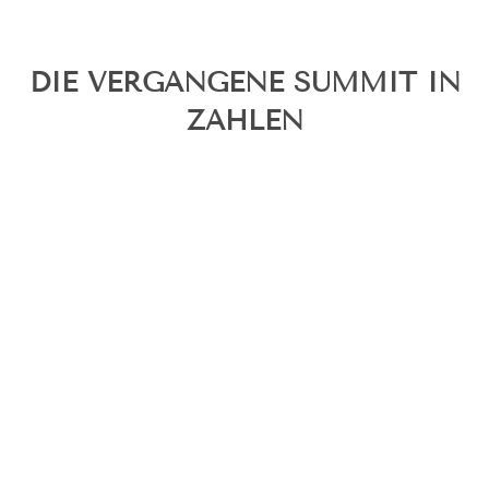
DIE VERGANGENE SUMMIT IN
ZAHLEN
TEILNEHMER
LÄNDER
DANKBARKEIT
(Lies unten, was die Teilnehmer sagten)